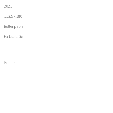
2021
113,5 x 180 cm
Büttenpapier
Farbstift, Gesso, Acryl
Kontakt
Impressum
Datenschutz
Bildernachweis
Facebook
Instagram
Twitter
Copyright © 2023 Jakob Kirchmayr