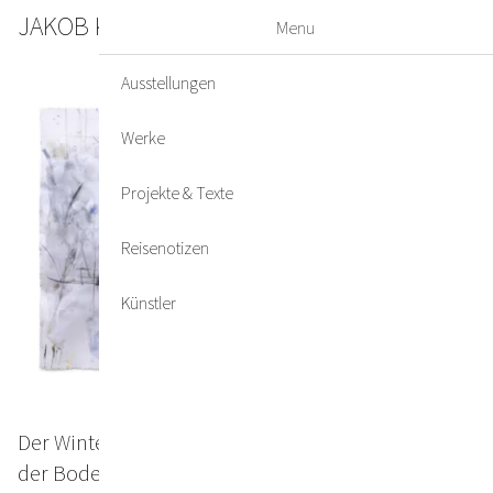
JAKOB KIRCHMAYR
DE
EN
Menu
Ausstellungen
Werke
Projekte & Texte
Reisenotizen
Künstler
Der Winter war schwer, doch jetzt ist Sommer und
der Boden will uns aufrecht haben