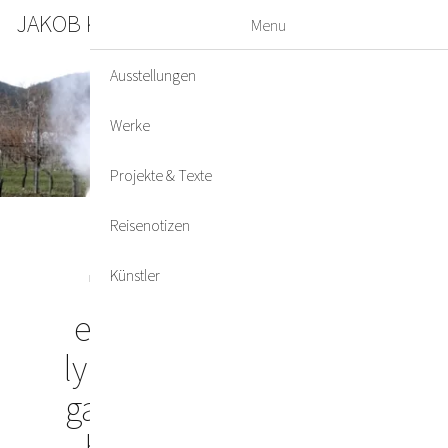
JAKOB KIRCHMAYR
DE
EN
Menu
Ausstellungen
Werke
Projekte & Texte
Reisenotizen
Künstler
"Malerei auf Papier,
ebenso expressiv wie
lyrisch. Malerei, die auf
ganz besondere Weise