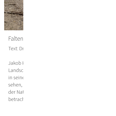
Falten des Wassers
Text: Dr. Klaus Speidel, September 2024
Jakob Kirchmayr widmet sich nicht (nur) der
Landschaft, sondern auch dem Geäst. Was wir
in seiner Ausstellung „Falten des Wassers“
sehen, sind Arbeiten eines Künstlers, der sich
der Natur aussetzt, anstatt sie nur zu
betrachten.