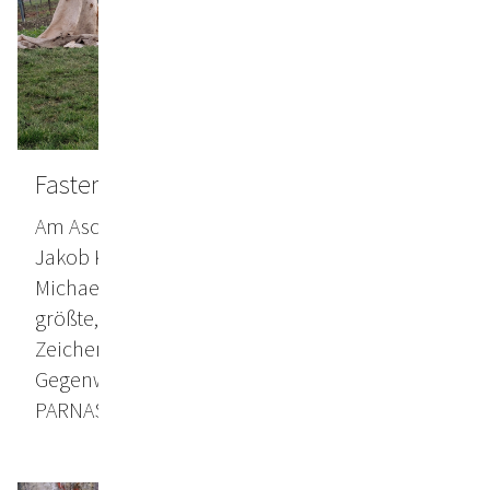
Fastentuch von Jakob Kirchmayr
Am Aschermittwoch 2024 wird das Fastentuch
Jakob Kirchmayrs in der Wiener
Michaelerkirche präsentiert. Seine bisher
größte, skulpturale Arbeit setzt ein Feuer-
Zeichen. Es gilt endlich achtsamer mit unserer
Gegenwart umzugehen!
PARNASS, Februar 2024