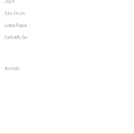
2024
53 x 74 cm
Lokta Papier
Farbstift, Gesso, Acrylfarbe
Kontakt
Impressum
Datenschutz
Bildernachweis
Facebook
Instagram
Twitter
Copyright © 2023 Jakob Kirchmayr