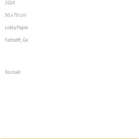
2024
50 x 70 cm
Lokta Papier
Farbstift, Gesso
Kontakt
Impressum
Datenschutz
Bildernachweis
Facebook
Instagram
Twitter
Copyright © 2023 Jakob Kirchmayr