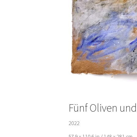
Fünf Oliven und
2022
57.9 x 110.6 in / 148 x 281 cm