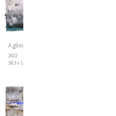
A glimpse of memory and time
2022
58.3 x 110.3 in (148 x 280 cm), Lokta paper