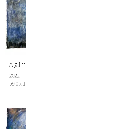
A glimpse of memory and time II
2022
59.0 x 110.6 in (150 x 281 cm), Lokta paper