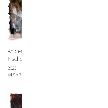
An den Wänden Schuppen vom
Fischeputzen und etwas Lichtschein
2023
44.9 x 71.6 in (114 x 182 cm), Lokta paper