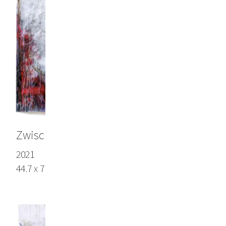
Zwischen Nacht und Dämmerung
2021
44.7 x 71.6 in (113.5 x 182 cm), Arches paper