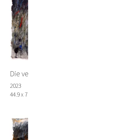
Die verrostete Abendzeit bricht an
2023
44.9 x 71.6 in (114 x 182 cm), Lokta paper