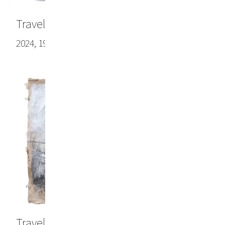
Travel note #6
2024, 19.69 x 27.56 in (50.0 x 70.0 cm)
Travel note #7