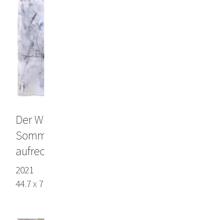
Der Winter war schwer, doch jetzt ist
Sommer und der Boden will uns
aufrecht haben
2021
44.7 x 71.3 in (113.5 x 181 cm), Arches paper