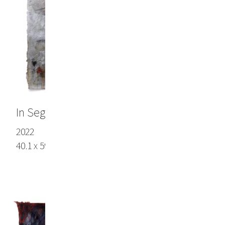
In Segeltuch von toten Schiffen gehüllt
2022
40.1 x 59.0 in (104 x 150 cm), Lokta paper