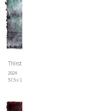
Thirst (Durst)
2024
57.5 x 111.0 in (146 x 282 cm), Lokta paper