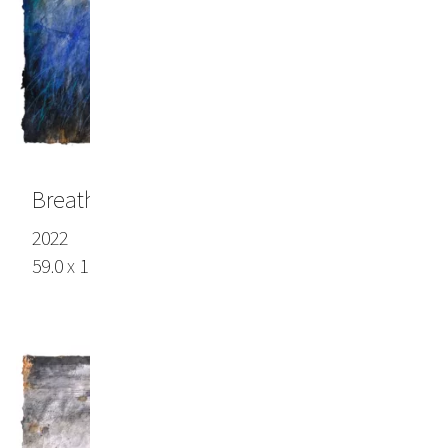
Breathe (Atemholen)
2022
59.0 x 110.6 in, (150 x 281 cm), Lokta paper