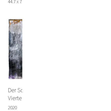
44.7 x 71.3 in (113.5 x 181 cm), Arches paper
Der Schatten deiner Hand bedeckt alle
Viertel des Jahres
2020