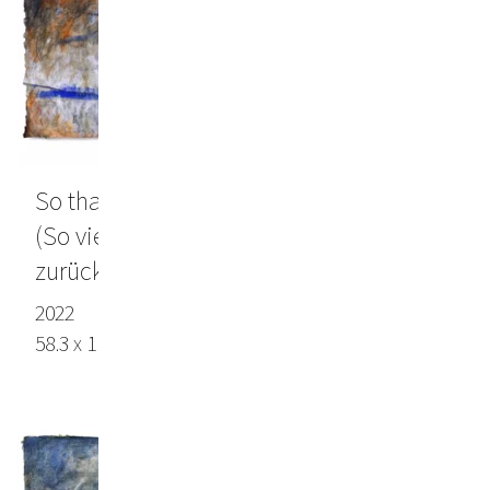
So that's how far we've already come?
(So viel Weg also haben wir schon
zurückgelegt?)
2022
58.3 x 110.6 in (148 x 281 cm), Lokta paper