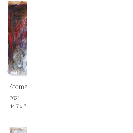
Atemzüge
2021
44.7 x 71.6 in (113.5 x 182 cm), Arches paper