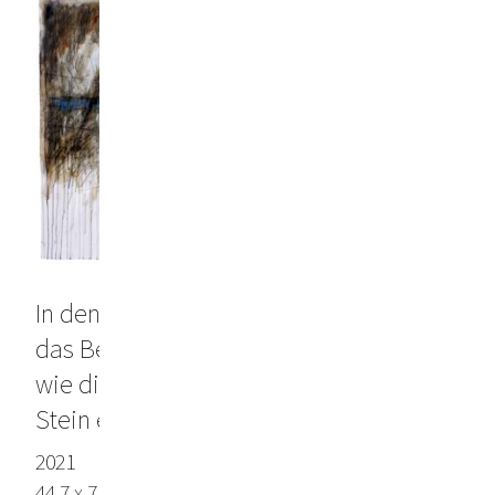
In den ersten Stunden des Tages kann
das Bewusstsein die Welt umfassen,
wie die Hand einen sonnenwarmen
Stein ergreift
2021
44.7 x 71.3 in (113.5 x 181 cm), Arches paper