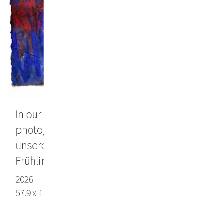
In our pockets, we carry faded
photographs of spring / Wir tragen in
unseren Taschen alte Fotos des
Frühlings
2026
57.9 x 110.6 in / 147 x 281 cm, Lokta Paper