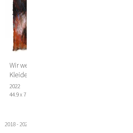
Wir werden wiederkommen, in anderen
Kleidern, mit anderen Augen
2022
44.9 x 71.6 in (114 x 182 cm), Lokta paper
2018 - 2021 works on Arches paper (selection)