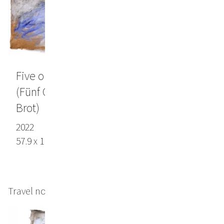
Five olives and a dry piece of bread
(Fünf Oliven und ein trockenes Stück
Brot)
2022
57.9 x 110.6 in (147 x 281 cm), Lokta paper
Travel notes